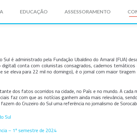
IA
EDUCAÇÃO
ASSESSORAMENTO
CO
do Sul é administrado pela Fundação Ubaldino do Amaral (FUA) d
o digital) conta com colunistas consagrados, cadernos temáticos
ue se eleva para 22 mil no
domingo
), é o jornal com maior tiragem
stante dos fatos ocorridos na cidade, no País e no mundo. A cada 
ociais faz com que as notícias ganhem ainda mais relevância, se
s fazem do Cruzeiro do Sul uma referência no jornalismo de Sorocab
do Sul
ência – 1º semestre de 2024