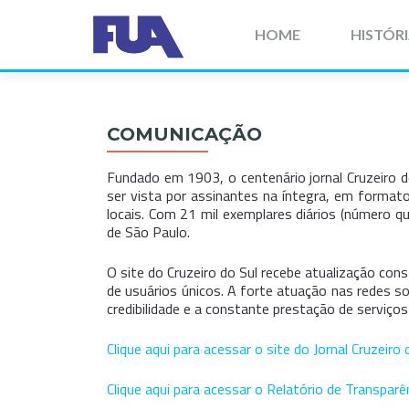
Pular
para
HOME
HISTÓR
o
conteúdo
COMUNICAÇÃO
Fundado em 1903, o centenário jornal Cruzeiro 
ser vista por assinantes na íntegra, em format
locais. Com 21 mil exemplares diários (número q
de São Paulo.
O site do Cruzeiro do Sul recebe atualização con
de usuários únicos. A forte atuação nas redes s
credibilidade e a constante prestação de serviço
Clique aqui para acessar o site do Jornal Cruzeiro 
Clique aqui para acessar o Relatório de Transpar