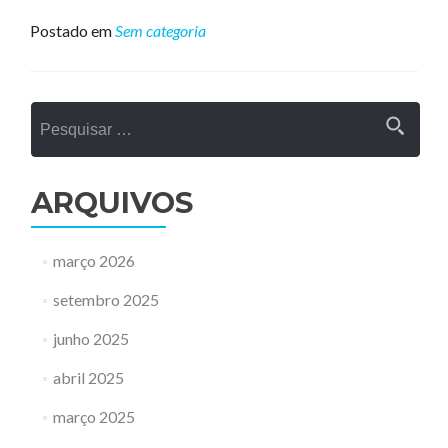
mais
sobreFU
Postado em
Sem categoria
Conecta
#7
|
outubro
Pesquisar
2022
por:
ARQUIVOS
março 2026
setembro 2025
junho 2025
abril 2025
março 2025