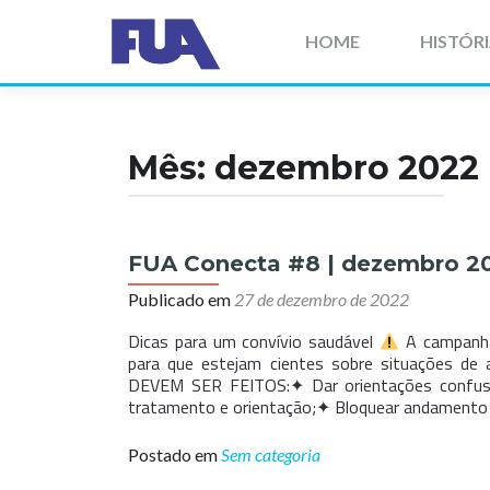
Pular
para
HOME
HISTÓR
o
conteúdo
Mês:
dezembro 2022
FUA Conecta #8 | dezembro 2
Publicado em
27 de dezembro de 2022
Dicas para um convívio saudável
A campanha 
para que estejam cientes sobre situações de
DEVEM SER FEITOS:✦ Dar orientações confusa
tratamento e orientação;✦ Bloquear andamento do
Postado em
Sem categoria