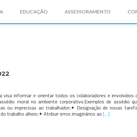
IA
EDUCAÇÃO
ASSESSORAMENTO
CO
022
visa informar e orientar todos os colaboradores e envolvidos
 assédio moral no ambiente corporativo.Exemplos de assédio 
s ou imprecisas ao trabalhador;✦ Designação de novas taref
Leia
 trabalho alheio;✦ Atribuir erros imaginários ao
[…]
mais
sobreFUA
Conecta