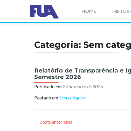
Pular
para
HOME
HISTÓR
o
conteúdo
Categoria:
Sem categ
Relatório de Transparência e I
Navegação
Semestre 2026
por
Publicado em
24 de março de 2026
posts
Postado em
Sem categoria
←
posts anteriores