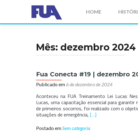
Pular
para
HOME
HISTÓR
o
conteúdo
Mês:
dezembro 2024
Fua Conecta #19 | dezembro 2
Publicado em
6 de dezembro de 2024
Aconteceu na FUA Treinamento Lei Lucas Nest
Lucas, uma capacitação essencial para garantir
de primeiros socorros, foi realizado com o objet
Leia
situações de emergência,
[…]
mais
sobreFua
Postado em
Sem categoria
Conecta