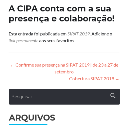
A CIPA conta com a sua
presença e colaboração!
Esta entrada foi publicada em
SIPAT 2019
. Adicione o
link permanente
aos seus favoritos.
Navegação
←
Confirme sua presença na SIPAT 2019 | de 23 a 27 de
setembro
de
Cobertura SIPAT 2019
→
Post
Pesquisar
por:
ARQUIVOS